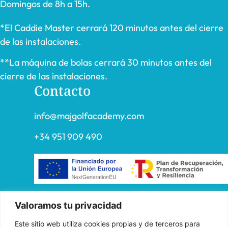
Domingos de 8h a 15h.
*El Caddie Master cerrará 120 minutos antes del cierre
de las instalaciones.
**La máquina de bolas cerrará 30 minutos antes del
cierre de las instalaciones.
Contacto
info@majgolfacademy.com
+34 951 909 490
«FADE AND DRAW TARGET S.L. ha recibido una ayuda de la
Valoramos tu privacidad
Unión Europea con cargo al Programa Operativo FEDER de
Este sitio web utiliza cookies propias y de terceros para
Andalucía 2014-2020, financiada como parte de la respuesta de