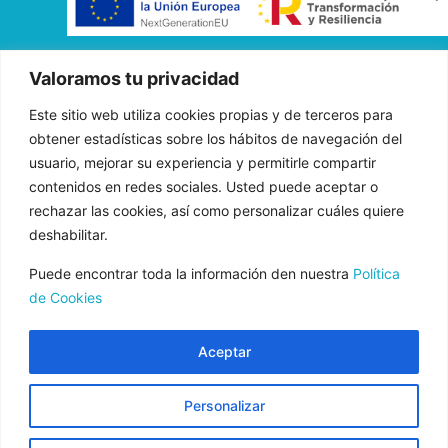
«FADE AND DRAW TARGET S.L. ha recibido una ayuda de la
Valoramos tu privacidad
Unión Europea con cargo al Programa Operativo FEDER de
Este sitio web utiliza cookies propias y de terceros para
Andalucía 2014-2020, financiada como parte de la respuesta de
obtener estadísticas sobre los hábitos de navegación del
la Unión a la pandemia de COVID-19 (REACT-UE), para
usuario, mejorar su experiencia y permitirle compartir
compensar el sobrecoste energético de gas natural y/o
contenidos en redes sociales. Usted puede aceptar o
electricidad a pymes y autónomos especialmente afectados por el
rechazar las cookies, así como personalizar cuáles quiere
incremento de los precios del gas natural y la electricidad
deshabilitar.
provocados por el impacto de la guerra de agresión de Rusia
contra Ucrania.»
Puede encontrar toda la información den nuestra
Política
de Cookies
Aceptar
Aviso Legal
Normas de uso
Personalizar
Política de Privacidad
Política de cookies