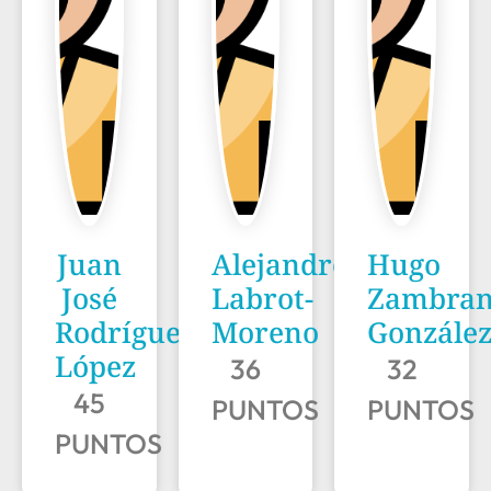
Juan
Alejandro
Hugo
José
Labrot-
Zambra
Rodríguez
Moreno
Gonzále
López
36
32
45
PUNTOS
PUNTOS
PUNTOS