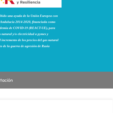
do una ayuda de la Unión Europea con
Andalucía 2014-2020, financiada como
pandemia de COVID-19 (REACT-UE), para
 natural y/o electricidad a pymes y
 incremento de los precios del gas natural
to de la guerra de agresión de Rusia
atación