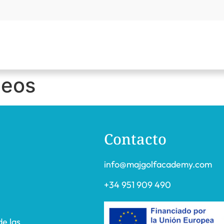
neos
Contacto
info@majgolfacademy.com
+34 951 909 490
de las