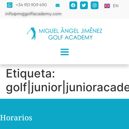
+34 951 909 490
EN
info@majgolfacademy.com
Etiqueta:
golf|junior|juniorac
Horarios