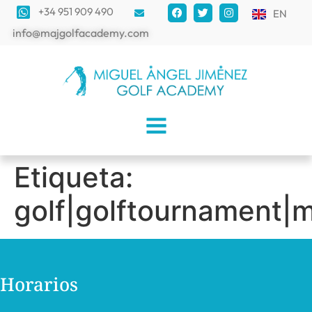
+34 951 909 490
EN
info@majgolfacademy.com
Etiqueta:
golf|golftournament|
Horarios