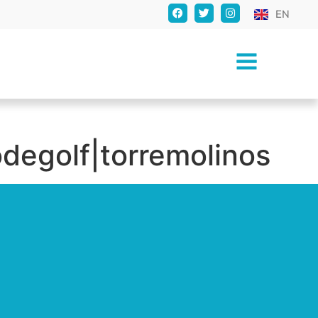
EN
odegolf|torremolinos