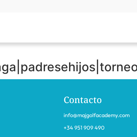
aga|padresehijos|torne
Contacto
info@majgolfacademy.com
+34 951 909 490