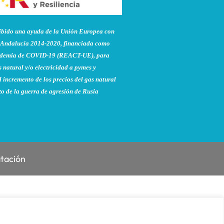
do una ayuda de la Unión Europea con
Andalucía 2014-2020, financiada como
pandemia de COVID-19 (REACT-UE), para
 natural y/o electricidad a pymes y
 incremento de los precios del gas natural
to de la guerra de agresión de Rusia
atación