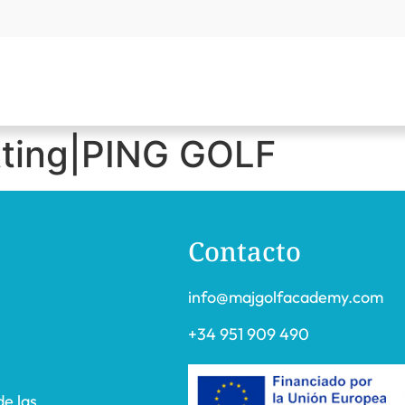
tting|PING GOLF
Contacto
info@majgolfacademy.com
+34 951 909 490
de las