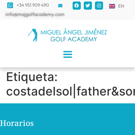
+34 951 909 490
EN
info@majgolfacademy.com
Etiqueta:
costadelsol|father&so
Horarios