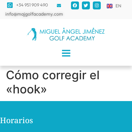
+34 951 909 490
EN
info@majgolfacademy.com
Cómo corregir el
«hook»
Horarios