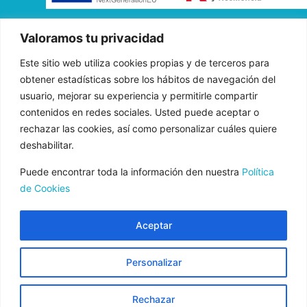
«FADE AND DRAW TARGET S.L. ha recibido una ayuda de la
Valoramos tu privacidad
Unión Europea con cargo al Programa Operativo FEDER de
Este sitio web utiliza cookies propias y de terceros para
Andalucía 2014-2020, financiada como parte de la respuesta de
obtener estadísticas sobre los hábitos de navegación del
la Unión a la pandemia de COVID-19 (REACT-UE), para
usuario, mejorar su experiencia y permitirle compartir
compensar el sobrecoste energético de gas natural y/o
contenidos en redes sociales. Usted puede aceptar o
electricidad a pymes y autónomos especialmente afectados por el
rechazar las cookies, así como personalizar cuáles quiere
incremento de los precios del gas natural y la electricidad
deshabilitar.
provocados por el impacto de la guerra de agresión de Rusia
contra Ucrania.»
Puede encontrar toda la información den nuestra
Política
de Cookies
Aceptar
Aviso Legal
Normas de uso
Personalizar
Política de Privacidad
Política de cookies
Rechazar
Condiciones de contratación