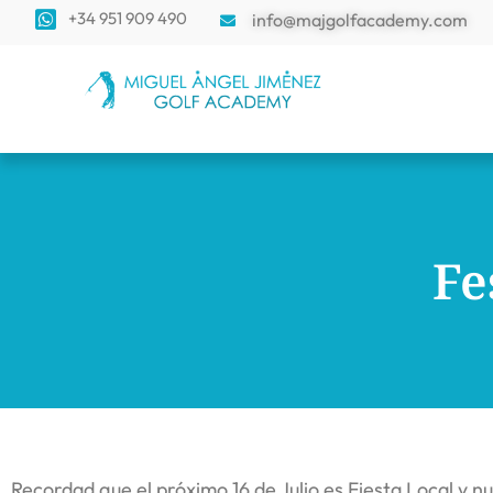
+34 951 909 490
info@majgolfacademy.com
Fe
Recordad que el próximo 16 de Julio es Fiesta Local y nu