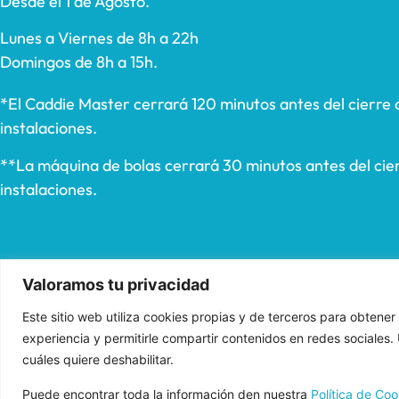
Desde el 1 de Agosto.
Lunes a Viernes de 8h a 22h
Domingos de 8h a 15h.
*El Caddie Master cerrará 120 minutos antes del cierre 
instalaciones.
**La máquina de bolas cerrará 30 minutos antes del cier
instalaciones.
Valoramos tu privacidad
Este sitio web utiliza cookies propias y de terceros para obtener
experiencia y permitirle compartir contenidos en redes sociales
cuáles quiere deshabilitar.
Aviso Legal
Normas de uso
Política de Priv
Puede encontrar toda la información den nuestra
Política de Coo