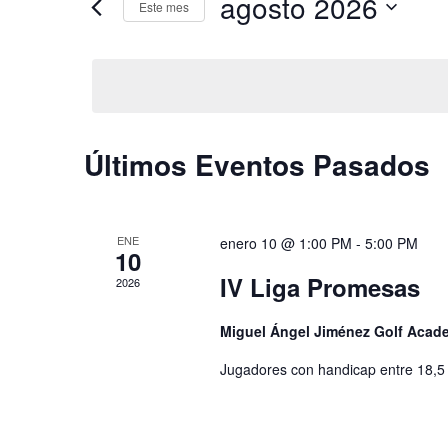
agosto 2026
para
Este mes
y
la
Selecciona
palabra
la
vistas
clave.
fecha.
de
Eventos
Calendario
Últimos Eventos Pasados
de
Eventos
ENE
enero 10 @ 1:00 PM
-
5:00 PM
10
IV Liga Promesas
2026
Miguel Ángel Jiménez Golf Aca
Jugadores con handicap entre 18,5 