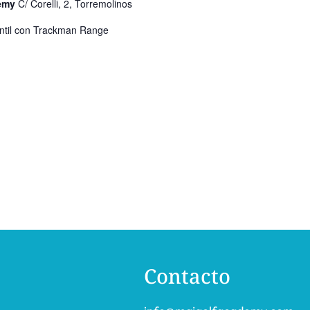
demy
C/ Corelli, 2, Torremolinos
fantil con Trackman Range
Contacto