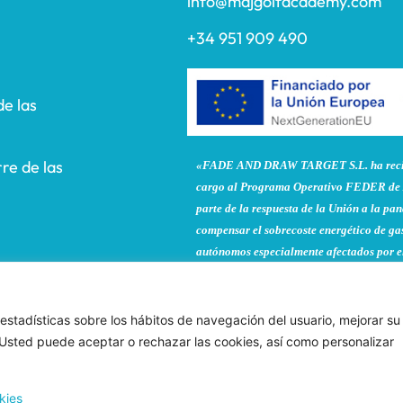
info@majgolfacademy.com
+34 951 909 490
de las
re de las
«FADE AND DRAW TARGET S.L. ha recibi
cargo al Programa Operativo FEDER de 
parte de la respuesta de la Unión a la 
compensar el sobrecoste energético de gas
autónomos especialmente afectados por el
y la electricidad provocados por el impac
contra Ucrania.»
 estadísticas sobre los hábitos de navegación del usuario, mejorar su
. Usted puede aceptar o rechazar las cookies, así como personalizar
acidad
Política de cookies
Condiciones de contr
kies