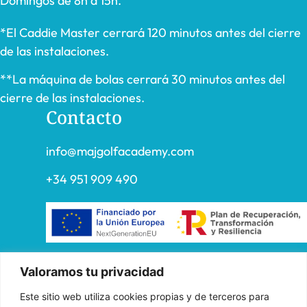
Domingos de 8h a 15h.
*El Caddie Master cerrará 120 minutos antes del cierre
de las instalaciones.
**La máquina de bolas cerrará 30 minutos antes del
cierre de las instalaciones.
Contacto
info@majgolfacademy.com
+34 951 909 490
«FADE AND DRAW TARGET S.L. ha recibido una ayuda de la
Valoramos tu privacidad
Unión Europea con cargo al Programa Operativo FEDER de
Este sitio web utiliza cookies propias y de terceros para
Andalucía 2014-2020, financiada como parte de la respuesta de