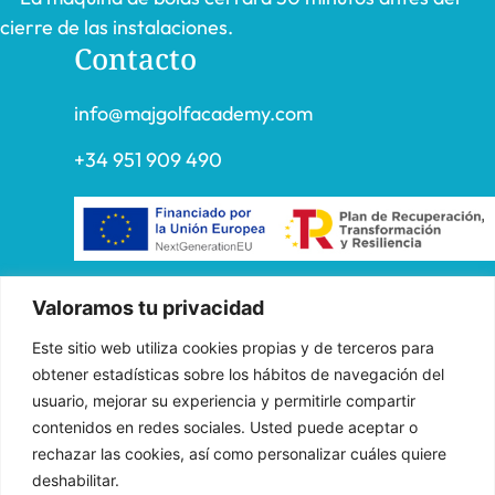
cierre de las instalaciones.
Contacto
info@majgolfacademy.com
+34 951 909 490
«FADE AND DRAW TARGET S.L. ha recibido una ayuda de la
Valoramos tu privacidad
Unión Europea con cargo al Programa Operativo FEDER de
Este sitio web utiliza cookies propias y de terceros para
Andalucía 2014-2020, financiada como parte de la respuesta de
obtener estadísticas sobre los hábitos de navegación del
la Unión a la pandemia de COVID-19 (REACT-UE), para
usuario, mejorar su experiencia y permitirle compartir
compensar el sobrecoste energético de gas natural y/o
contenidos en redes sociales. Usted puede aceptar o
electricidad a pymes y autónomos especialmente afectados por el
rechazar las cookies, así como personalizar cuáles quiere
incremento de los precios del gas natural y la electricidad
deshabilitar.
provocados por el impacto de la guerra de agresión de Rusia