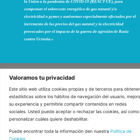
la Unión a la pandemia de COVID-19 (REACT-UE), para
compensar el sobrecoste energético de gas natural y/o
electricidad a pymes y autónomos especialmente afectados por el
incremento de los precios del gas natural y la electricidad
provocados por el impacto de la guerra de agresión de Rusia
contra Ucrania.»
Aviso Legal
Normas de uso
Valoramos tu privacidad
Política de Privacidad
Política de cookies
Este sitio web utiliza cookies propias y de terceros para obtener
estadísticas sobre los hábitos de navegación del usuario, mejor
Condiciones de contratación
su experiencia y permitirle compartir contenidos en redes
sociales. Usted puede aceptar o rechazar las cookies, así como
personalizar cuáles quiere deshabilitar.
Puede encontrar toda la información den nuestra
Política de
Cookies