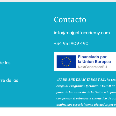
Contacto
info@majgolfacademy.com
+34 951 909 490
de las
re de las
«FADE AND DRAW TARGET S.L. ha recibi
cargo al Programa Operativo FEDER de 
parte de la respuesta de la Unión a la 
compensar el sobrecoste energético de gas
autónomos especialmente afectados por el
y la electricidad provocados por el impac