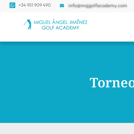
+34 951 909 490
info@majgolfacademy.com
Torneo