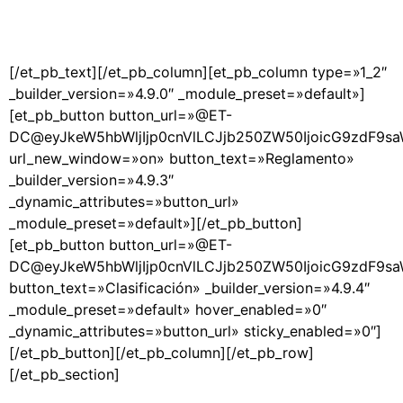
[/et_pb_text][/et_pb_column][et_pb_column type=»1_2″
_builder_version=»4.9.0″ _module_preset=»default»]
[et_pb_button button_url=»@ET-
DC@eyJkeW5hbWljIjp0cnVlLCJjb250ZW50IjoicG9zdF9s
url_new_window=»on» button_text=»Reglamento»
_builder_version=»4.9.3″
_dynamic_attributes=»button_url»
_module_preset=»default»][/et_pb_button]
[et_pb_button button_url=»@ET-
DC@eyJkeW5hbWljIjp0cnVlLCJjb250ZW50IjoicG9zdF9s
button_text=»Clasificación» _builder_version=»4.9.4″
_module_preset=»default» hover_enabled=»0″
_dynamic_attributes=»button_url» sticky_enabled=»0″]
[/et_pb_button][/et_pb_column][/et_pb_row]
[/et_pb_section]