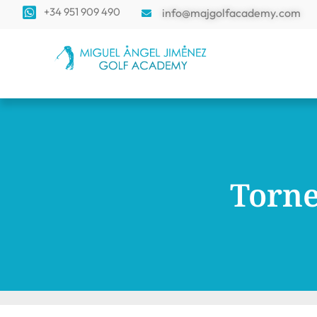
+34 951 909 490
info@majgolfacademy.com
Torne