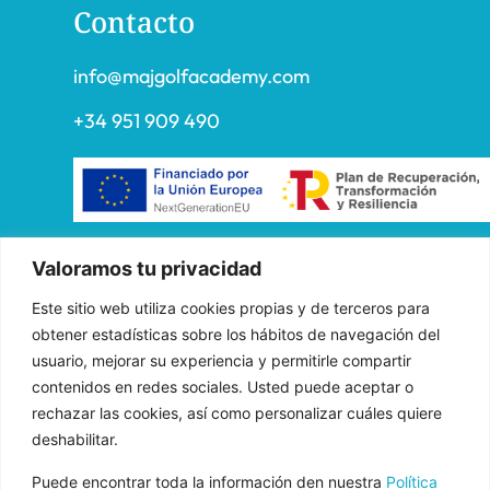
Contacto
info@majgolfacademy.com
+34 951 909 490
«FADE AND DRAW TARGET S.L. ha recibido una ayuda de la
Valoramos tu privacidad
Unión Europea con cargo al Programa Operativo FEDER de
Este sitio web utiliza cookies propias y de terceros para
Andalucía 2014-2020, financiada como parte de la respuesta de
obtener estadísticas sobre los hábitos de navegación del
la Unión a la pandemia de COVID-19 (REACT-UE), para
usuario, mejorar su experiencia y permitirle compartir
compensar el sobrecoste energético de gas natural y/o
contenidos en redes sociales. Usted puede aceptar o
electricidad a pymes y autónomos especialmente afectados por el
rechazar las cookies, así como personalizar cuáles quiere
incremento de los precios del gas natural y la electricidad
deshabilitar.
provocados por el impacto de la guerra de agresión de Rusia
contra Ucrania.»
Puede encontrar toda la información den nuestra
Política