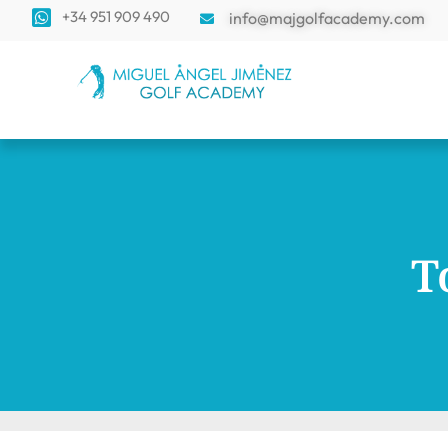
+34 951 909 490
info@majgolfacademy.com
T