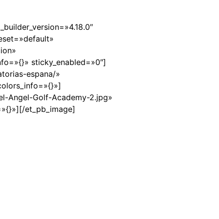
_builder_version=»4.18.0″
eset=»default»
cion»
nfo=»{}» sticky_enabled=»0″]
atorias-espana/»
olors_info=»{}»]
el-Angel-Golf-Academy-2.jpg»
=»{}»][/et_pb_image]