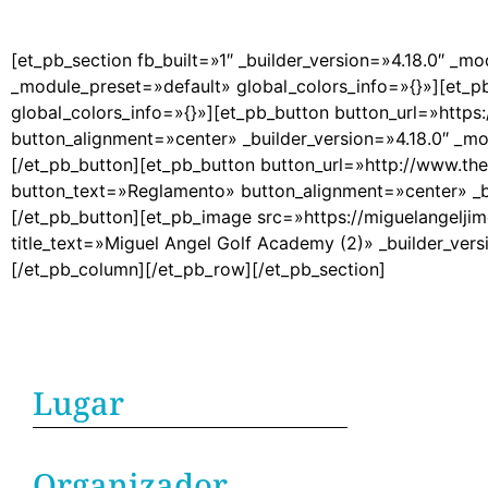
[et_pb_section fb_built=»1″ _builder_version=»4.18.0″ _m
_module_preset=»default» global_colors_info=»{}»][et_p
global_colors_info=»{}»][et_pb_button button_url=»http
button_alignment=»center» _builder_version=»4.18.0″ _m
[/et_pb_button][et_pb_button button_url=»http://www.th
button_text=»Reglamento» button_alignment=»center» _bu
[/et_pb_button][et_pb_image src=»https://miguelangel
title_text=»Miguel Angel Golf Academy (2)» _builder_ver
[/et_pb_column][/et_pb_row][/et_pb_section]
Lugar
Organizador