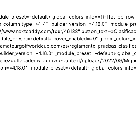
odule_preset=»default» global_colors_info=»{}»][et_pb_row 
b_column type=»4_4″ _builder_version=»4.18.0″ _module_pr
s://www.nextcaddy.com/tour/46138″ button_text=»Clasifica
odule_preset=»default» hover_enabled=»0″ global_colors_i
eamateurgolfworldcup.com/es/reglamento-pruebas-clasific
ilder_version=»4.18.0″ _module_preset=»default» global_c
jimenezgolfacademy.com/wp-content/uploads/2022/09/Migu
sion=»4.18.0″ _module_preset=»default» global_colors_info