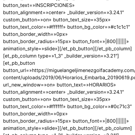
button_text=»INSCRIPCIONES»
button_alignment=»center» _builder_version=»3.24.1″
custom_button=»on» button_text_size=»35px»
button_text_color=»#ffffff» button_bg_color=»#c1c1c1″
button_border_width=»0px»
button_border_radius=»15px» button_font=»|800|||||||»
animation_style=»slide»][/et_pb_button][/et_pb_column]
[et_pb_column type=»1_3″ _builder_version=»3.21″]
[et_pb_button
button_url=»https://miguelangeljimenezgolfacademy.com
content/uploads/2019/06/Horarios_Embarba_20190619.p
url_new_window=»on» button_text=»HORARIOS»
button_alignment=»center» _builder_version=»3.24.1″
custom_button=»on» button_text_size=»35px»
button_text_color=»#ffffff» button_bg_color=»#0c71c3″
button_border_width=»0px»
button_border_radius=»15px» button_font=»|800|||||||»
animation_style=»slide»][/et_pb_button][/et_pb_column]