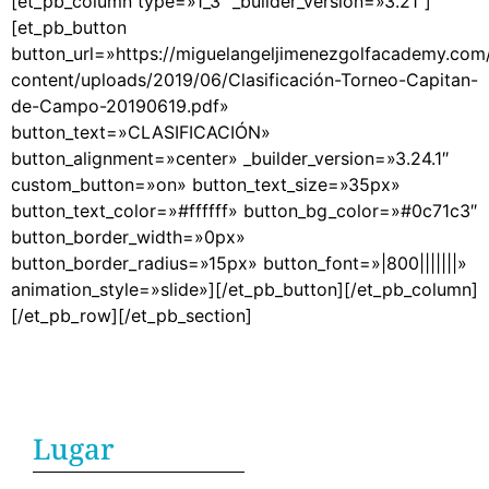
[et_pb_column type=»1_3″ _builder_version=»3.21″]
[et_pb_button
button_url=»https://miguelangeljimenezgolfacademy.com
content/uploads/2019/06/Clasificación-Torneo-Capitan-
de-Campo-20190619.pdf»
button_text=»CLASIFICACIÓN»
button_alignment=»center» _builder_version=»3.24.1″
custom_button=»on» button_text_size=»35px»
button_text_color=»#ffffff» button_bg_color=»#0c71c3″
button_border_width=»0px»
button_border_radius=»15px» button_font=»|800|||||||»
animation_style=»slide»][/et_pb_button][/et_pb_column]
[/et_pb_row][/et_pb_section]
Lugar