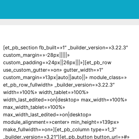
[et_pb_section fb_built=»1″ _builder_version=»3.22.3″
custom_margin=»-28px|||||»
custom_padding=»24px||26px|||»][et_pb_row
use_custom_gutter=»on» gutter_width=»1″
custom_margin=»13px|auto||auto||» module_class=»
et_pb_row_fullwidth» _builder_version=»3.22.3″
width=»100%» width_tablet=»100%»
width_last_edited=»on|desktop» max_width=»100%»
max_width_tablet=»100%»
max_width_last_edited=»on|desktop»
module_alignment=»center» min_height=»139px»
make_fullwidth=»on»][et_pb_column type=»1_3″
_builder_version=»3.21″][et_pb_button button_url=»#»