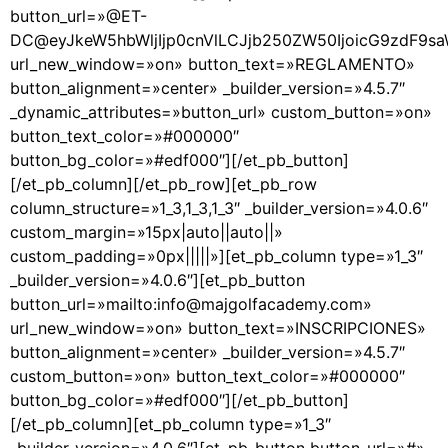
button_url=»@ET-
DC@eyJkeW5hbWljIjp0cnVlLCJjb250ZW50IjoicG9zdF9s
url_new_window=»on» button_text=»REGLAMENTO»
button_alignment=»center» _builder_version=»4.5.7″
_dynamic_attributes=»button_url» custom_button=»on»
button_text_color=»#000000″
button_bg_color=»#edf000″][/et_pb_button]
[/et_pb_column][/et_pb_row][et_pb_row
column_structure=»1_3,1_3,1_3″ _builder_version=»4.0.6″
custom_margin=»15px|auto||auto||»
custom_padding=»0px|||||»][et_pb_column type=»1_3″
_builder_version=»4.0.6″][et_pb_button
button_url=»mailto:info@majgolfacademy.com»
url_new_window=»on» button_text=»INSCRIPCIONES»
button_alignment=»center» _builder_version=»4.5.7″
custom_button=»on» button_text_color=»#000000″
button_bg_color=»#edf000″][/et_pb_button]
[/et_pb_column][et_pb_column type=»1_3″