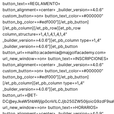
button_text=»REGLAMENTO»
button_alignment=»center» _builder_version=»4.0.6″
custom_button=»on» button_text_color=»#000000″
button_bg_color=»#edf000″][/et_pb_button]
[/et_pb_column][/et_pb_row][et_pb_row
column_structure=»1_4,1_4,1_4,1_4″
_builder_version=»4.0.6″][et_pb_column type=»1_4″
_builder_version=»4.0.6″][et_pb_button
button_url=»mailto:academia@majgolfacademy.com»
url_new_window=»on» button_text=»INSCRIPCIONES»
button_alignment=»center» _builder_version=»4.0.6″
custom_button=»on» button_text_color=»#000000″
button_bg_color=»#edf000″][/et_pb_button]
[/et_pb_column][et_pb_column type=»1_4″
_builder_version=»4.0.6″][et_pb_button
button_url=»@ET-
DC@eyJkeW5hbWljIjp0cnVlLCJjb250ZW50IjoicG9zdF9s
url_new_window=»on» button_text=»HORARIOS»
button_alignment=»center» _builder_version=»4.0.9″