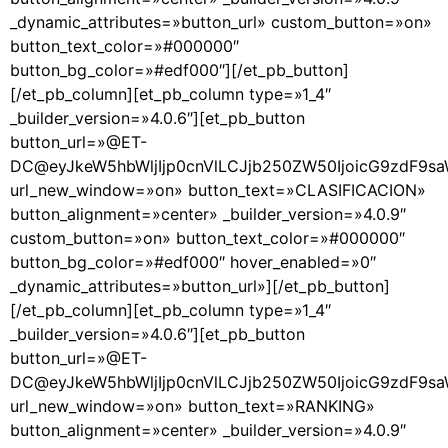
_dynamic_attributes=»button_url» custom_button=»on»
button_text_color=»#000000″
button_bg_color=»#edf000″][/et_pb_button]
[/et_pb_column][et_pb_column type=»1_4″
_builder_version=»4.0.6″][et_pb_button
button_url=»@ET-
DC@eyJkeW5hbWljIjp0cnVlLCJjb250ZW50IjoicG9zdF9s
url_new_window=»on» button_text=»CLASIFICACION»
button_alignment=»center» _builder_version=»4.0.9″
custom_button=»on» button_text_color=»#000000″
button_bg_color=»#edf000″ hover_enabled=»0″
_dynamic_attributes=»button_url»][/et_pb_button]
[/et_pb_column][et_pb_column type=»1_4″
_builder_version=»4.0.6″][et_pb_button
button_url=»@ET-
DC@eyJkeW5hbWljIjp0cnVlLCJjb250ZW50IjoicG9zdF9s
url_new_window=»on» button_text=»RANKING»
button_alignment=»center» _builder_version=»4.0.9″