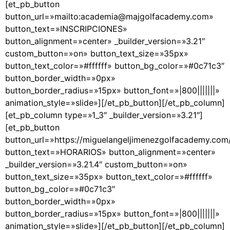
[et_pb_button
button_url=»mailto:academia@majgolfacademy.com»
button_text=»INSCRIPCIONES»
button_alignment=»center» _builder_version=»3.21″
custom_button=»on» button_text_size=»35px»
button_text_color=»#ffffff» button_bg_color=»#0c71c3″
button_border_width=»0px»
button_border_radius=»15px» button_font=»|800|||||||»
animation_style=»slide»][/et_pb_button][/et_pb_column]
[et_pb_column type=»1_3″ _builder_version=»3.21″]
[et_pb_button
button_url=»https://miguelangeljimenezgolfacademy.co
button_text=»HORARIOS» button_alignment=»center»
_builder_version=»3.21.4″ custom_button=»on»
button_text_size=»35px» button_text_color=»#ffffff»
button_bg_color=»#0c71c3″
button_border_width=»0px»
button_border_radius=»15px» button_font=»|800|||||||»
animation_style=»slide»][/et_pb_button][/et_pb_column]