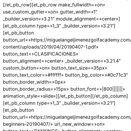
[/et_pb_row][et_pb_row make_fullwidth=»on»
use_custom_gutter=»on» gutter_width=»1″
_builder_version=»3.21″ module_alignment=»center»]
[et_pb_column type=»1_3″ _builder_version=»3.21″]
[et_pb_button
button_url=»https://miguelangeljimenezgolfacademy.com
content/uploads/2019/04/20190407-1.pdf»
button_text=»CLASIFICACIONES»
button_alignment=»center» _builder_version=»3.21.4″
custom_button=»on» button_text_size=»35px»
button_text_color=»#ffffff» button_bg_color=»#0c71c3″
button_border_width=»0px»
button_border_radius=»15px» button_font=»|800|||||||»
animation_style=»slide»][/et_pb_button][/et_pb_column]
[et_pb_column type=»1_3″ _builder_version=»3.21″]
[et_pb_button
button_url=»https://miguelangeljimenezgolfacademy.com
beginners-20190407/» url_new_window=»on»