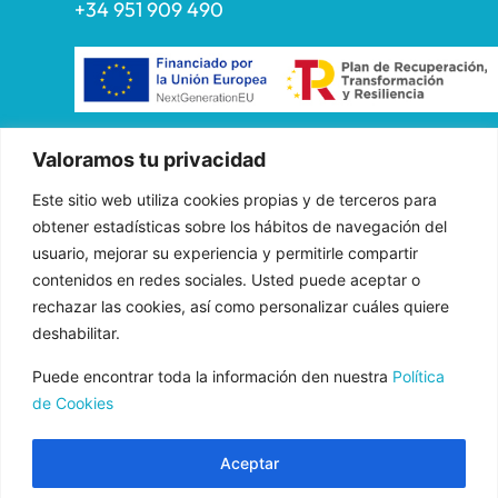
+34 951 909 490
«FADE AND DRAW TARGET S.L. ha recibido una ayuda de la
Valoramos tu privacidad
Unión Europea con cargo al Programa Operativo FEDER de
Este sitio web utiliza cookies propias y de terceros para
Andalucía 2014-2020, financiada como parte de la respuesta de
obtener estadísticas sobre los hábitos de navegación del
la Unión a la pandemia de COVID-19 (REACT-UE), para
usuario, mejorar su experiencia y permitirle compartir
compensar el sobrecoste energético de gas natural y/o
contenidos en redes sociales. Usted puede aceptar o
electricidad a pymes y autónomos especialmente afectados por el
rechazar las cookies, así como personalizar cuáles quiere
incremento de los precios del gas natural y la electricidad
deshabilitar.
provocados por el impacto de la guerra de agresión de Rusia
contra Ucrania.»
Puede encontrar toda la información den nuestra
Política
de Cookies
Aceptar
Aviso Legal
Normas de uso