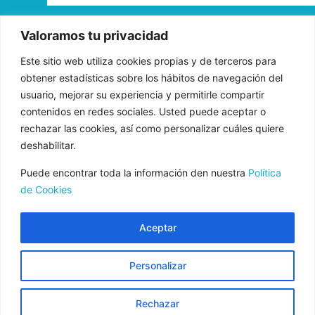
«FADE AND DRAW TARGET S.L. ha recibido una ayuda de la
Valoramos tu privacidad
Unión Europea con cargo al Programa Operativo FEDER de
Este sitio web utiliza cookies propias y de terceros para
Andalucía 2014-2020, financiada como parte de la respuesta de
obtener estadísticas sobre los hábitos de navegación del
la Unión a la pandemia de COVID-19 (REACT-UE), para
usuario, mejorar su experiencia y permitirle compartir
compensar el sobrecoste energético de gas natural y/o
contenidos en redes sociales. Usted puede aceptar o
electricidad a pymes y autónomos especialmente afectados por el
rechazar las cookies, así como personalizar cuáles quiere
incremento de los precios del gas natural y la electricidad
deshabilitar.
provocados por el impacto de la guerra de agresión de Rusia
contra Ucrania.»
Puede encontrar toda la información den nuestra
Política
de Cookies
Aceptar
Aviso Legal
Normas de uso
Personalizar
Política de Privacidad
Política de cookies
Rechazar
Condiciones de contratación