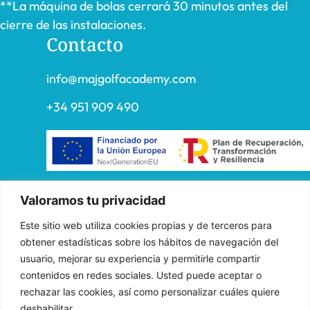
**La máquina de bolas cerrará 30 minutos antes del
cierre de las instalaciones.
Contacto
info@majgolfacademy.com
+34 951 909 490
«FADE AND DRAW TARGET S.L. ha recibido una ayuda de la
Valoramos tu privacidad
Unión Europea con cargo al Programa Operativo FEDER de
Este sitio web utiliza cookies propias y de terceros para
Andalucía 2014-2020, financiada como parte de la respuesta de
obtener estadísticas sobre los hábitos de navegación del
la Unión a la pandemia de COVID-19 (REACT-UE), para
usuario, mejorar su experiencia y permitirle compartir
compensar el sobrecoste energético de gas natural y/o
contenidos en redes sociales. Usted puede aceptar o
electricidad a pymes y autónomos especialmente afectados por el
rechazar las cookies, así como personalizar cuáles quiere
incremento de los precios del gas natural y la electricidad
deshabilitar.
provocados por el impacto de la guerra de agresión de Rusia