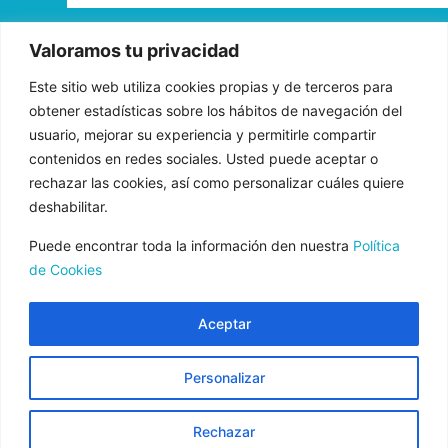
«FADE AND DRAW TARGET S.L. ha recibido una ayuda de la
Valoramos tu privacidad
Unión Europea con cargo al Programa Operativo FEDER de
Este sitio web utiliza cookies propias y de terceros para
Andalucía 2014-2020, financiada como parte de la respuesta de
obtener estadísticas sobre los hábitos de navegación del
la Unión a la pandemia de COVID-19 (REACT-UE), para
usuario, mejorar su experiencia y permitirle compartir
compensar el sobrecoste energético de gas natural y/o
contenidos en redes sociales. Usted puede aceptar o
electricidad a pymes y autónomos especialmente afectados por el
rechazar las cookies, así como personalizar cuáles quiere
incremento de los precios del gas natural y la electricidad
deshabilitar.
provocados por el impacto de la guerra de agresión de Rusia
contra Ucrania.»
Puede encontrar toda la información den nuestra
Política
de Cookies
Aceptar
Aviso Legal
Normas de uso
Personalizar
Política de Privacidad
Política de cookies
Rechazar
Condiciones de contratación