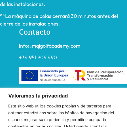
de las instalaciones.
**La máquina de bolas cerrará 30 minutos antes del
cierre de las instalaciones.
Contacto
info@majgolfacademy.com
+34 951 909 490
«FADE AND DRAW TARGET S.L. ha recibido una ayuda de la
Valoramos tu privacidad
Unión Europea con cargo al Programa Operativo FEDER de
Este sitio web utiliza cookies propias y de terceros para
Andalucía 2014-2020, financiada como parte de la respuesta de
obtener estadísticas sobre los hábitos de navegación del
la Unión a la pandemia de COVID-19 (REACT-UE), para
usuario, mejorar su experiencia y permitirle compartir
compensar el sobrecoste energético de gas natural y/o
contenidos en redes sociales. Usted puede aceptar o
electricidad a pymes y autónomos especialmente afectados por el