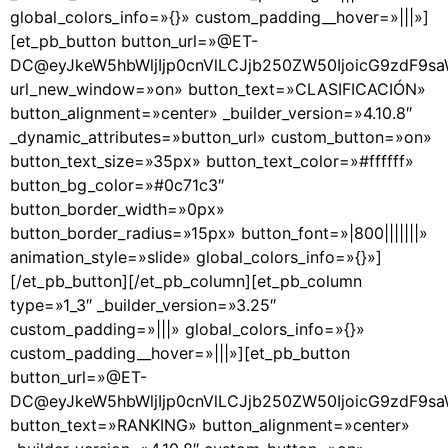
global_colors_info=»{}» custom_padding__hover=»|||»]
[et_pb_button button_url=»@ET-
DC@eyJkeW5hbWljIjp0cnVlLCJjb250ZW50IjoicG9zdF9s
url_new_window=»on» button_text=»CLASIFICACIÓN»
button_alignment=»center» _builder_version=»4.10.8″
_dynamic_attributes=»button_url» custom_button=»on»
button_text_size=»35px» button_text_color=»#ffffff»
button_bg_color=»#0c71c3″
button_border_width=»0px»
button_border_radius=»15px» button_font=»|800|||||||»
animation_style=»slide» global_colors_info=»{}»]
[/et_pb_button][/et_pb_column][et_pb_column
type=»1_3″ _builder_version=»3.25″
custom_padding=»|||» global_colors_info=»{}»
custom_padding__hover=»|||»][et_pb_button
button_url=»@ET-
DC@eyJkeW5hbWljIjp0cnVlLCJjb250ZW50IjoicG9zdF9s
button_text=»RANKING» button_alignment=»center»