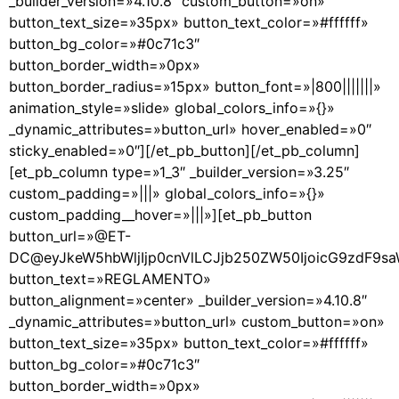
_builder_version=»4.10.8″ custom_button=»on»
button_text_size=»35px» button_text_color=»#ffffff»
button_bg_color=»#0c71c3″
button_border_width=»0px»
button_border_radius=»15px» button_font=»|800|||||||»
animation_style=»slide» global_colors_info=»{}»
_dynamic_attributes=»button_url» hover_enabled=»0″
sticky_enabled=»0″][/et_pb_button][/et_pb_column]
[et_pb_column type=»1_3″ _builder_version=»3.25″
custom_padding=»|||» global_colors_info=»{}»
custom_padding__hover=»|||»][et_pb_button
button_url=»@ET-
DC@eyJkeW5hbWljIjp0cnVlLCJjb250ZW50IjoicG9zdF9s
button_text=»REGLAMENTO»
button_alignment=»center» _builder_version=»4.10.8″
_dynamic_attributes=»button_url» custom_button=»on»
button_text_size=»35px» button_text_color=»#ffffff»
button_bg_color=»#0c71c3″
button_border_width=»0px»