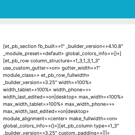
[et_pb_section fb_built=»1″ _builder_version=»4.10.8″
_module_preset=»default» global_colors_info=»{}»]
[et_pb_row column_structure=»1_3,1_3,1_3″
use_custom_gutter=»on» gutter_width=»1″
module_class=» et_pb_row_fullwidth»
_builder_version=»3.25″ width=»100%»
width_tablet=»100%» width_phone=»»
width_last_edited=»on|desktop» max_width=»100%»
max_width_tablet=»100%» max_width_phone=»»
max_width_last_edited=»on|desktop»
module_alignment=»center» make_fullwidth=»on»
global_colors_info=»{}»][et_pb_column type=»1_3″
_builder_version=»3.25″ custom_padding=»|||»