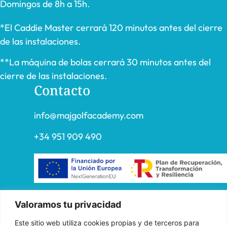
Domingos de 8h a 15h.
*El Caddie Master cerrará 120 minutos antes del cierre
de las instalaciones.
**La máquina de bolas cerrará 30 minutos antes del
cierre de las instalaciones.
Contacto
info@majgolfacademy.com
+34 951 909 490
«FADE AND DRAW TARGET S.L. ha recibido una ayuda de la
Valoramos tu privacidad
Unión Europea con cargo al Programa Operativo FEDER de
Este sitio web utiliza cookies propias y de terceros para
Andalucía 2014-2020, financiada como parte de la respuesta de