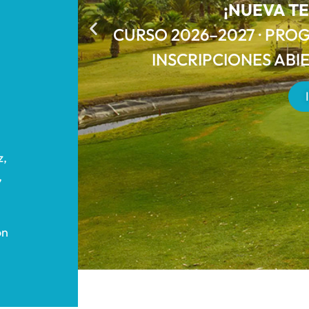
¡NUEVA T
CURSO 2026–2027 · PROG
INSCRIPCIONES ABI
z,
,
on